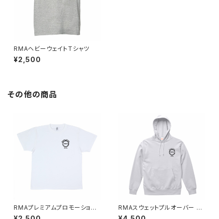
RMAヘビーウェイトTシャツ
¥2,500
その他の商品
RMAプレミアムプロモーション
RMAスウェットプルオーバー オ
Tシャツ
リジナルパーカー
¥2,500
¥4,500