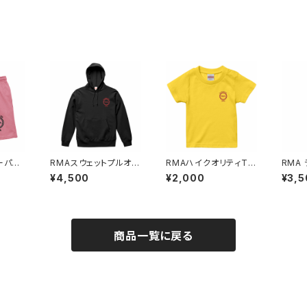
RMAスウェットプルオー
RMAハイクオリティTシ
RMA ライトスウェットパ
ハーフパ
バー オリジナルパーカ
ャツ（キッズ）
ンツ（
¥4,500
¥2,000
¥3,5
ー
商品一覧に戻る