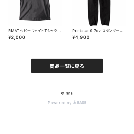
RMATヘビーウェイトTシャツ
Printstar 9.7oz スタンダード
（キッズ）
スウェットパンツ ブラック
¥2,000
¥4,900
商品一覧に戻る
© rma
Powered by